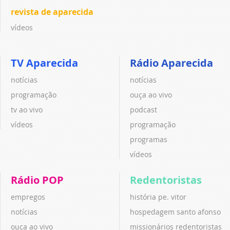
revista de aparecida
vídeos
TV Aparecida
Rádio Aparecida
notícias
notícias
programação
ouça ao vivo
tv ao vivo
podcast
vídeos
programação
programas
vídeos
Rádio POP
Redentoristas
empregos
história pe. vitor
notícias
hospedagem santo afonso
ouça ao vivo
missionários redentoristas