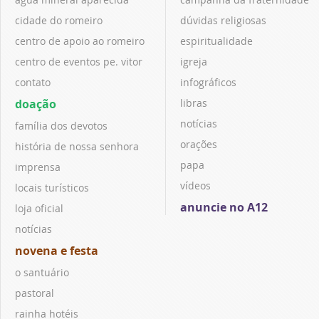
cidade do romeiro
dúvidas religiosas
centro de apoio ao romeiro
espiritualidade
centro de eventos pe. vitor
igreja
contato
infográficos
doação
libras
notícias
família dos devotos
orações
história de nossa senhora
papa
imprensa
vídeos
locais turísticos
anuncie no A12
loja oficial
notícias
novena e festa
o santuário
pastoral
rainha hotéis