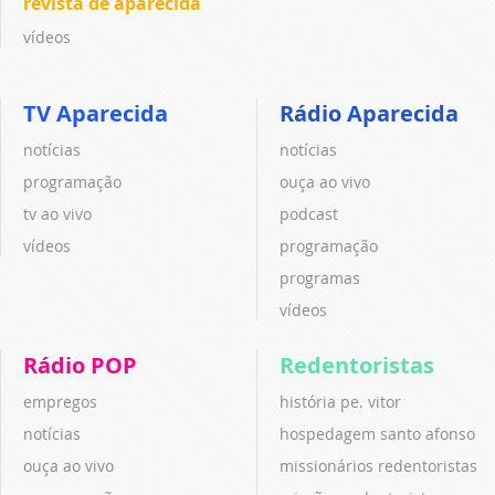
revista de aparecida
vídeos
TV Aparecida
Rádio Aparecida
notícias
notícias
programação
ouça ao vivo
tv ao vivo
podcast
vídeos
programação
programas
vídeos
Rádio POP
Redentoristas
empregos
história pe. vitor
notícias
hospedagem santo afonso
ouça ao vivo
missionários redentoristas