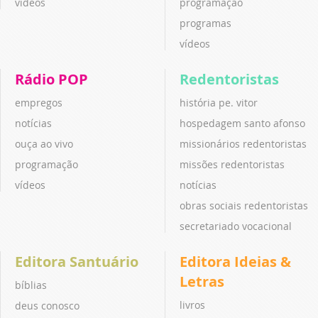
vídeos
programação
programas
vídeos
Rádio POP
Redentoristas
empregos
história pe. vitor
notícias
hospedagem santo afonso
ouça ao vivo
missionários redentoristas
programação
missões redentoristas
vídeos
notícias
obras sociais redentoristas
secretariado vocacional
Editora Santuário
Editora Ideias &
Letras
bíblias
livros
deus conosco