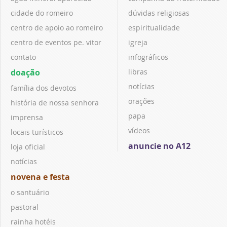
cidade do romeiro
dúvidas religiosas
centro de apoio ao romeiro
espiritualidade
centro de eventos pe. vitor
igreja
contato
infográficos
doação
libras
notícias
família dos devotos
orações
história de nossa senhora
papa
imprensa
vídeos
locais turísticos
anuncie no A12
loja oficial
notícias
novena e festa
o santuário
pastoral
rainha hotéis