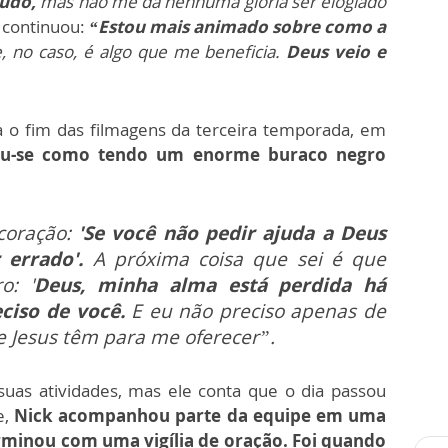
tudo,
mas não me dá nenhuma glória ser elogiado
 continuou:
“Estou mais animado sobre como a
e, no caso, é algo que me beneficia.
Deus veio e
 o fim das filmagens da terceira temporada, em
iu-se como tendo um enorme buraco negro
coração:
'Se você não pedir ajuda a Deus
 errado'.
A próxima coisa que sei é que
o: '
Deus, minha alma está perdida há
ciso de você.
E eu não preciso apenas de
e Jesus têm para me oferecer”.
suas atividades, mas ele conta que o dia passou
e,
Nick acompanhou parte da equipe em uma
erminou com uma vigília de oração. Foi quando