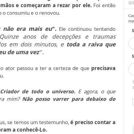
QU
 mãos e começaram a rezar por ele.
Foi então
go o consumiu e o renovou.
Cad
me
 não era mais eu”.
Ele continuou tentando
Quinze anos de decepções e traumas
dos em dois minutos, e
toda a raiva que
eu de uma vez
”.
S
 o ator passou a ter a certeza de que
precisava
u.
 Criador de todo o universo.
E agora, o que
para mim?
Não posso varrer para debaixo do
us, se temos um testemunho,
é preciso contar a
bram a conhecê-Lo.