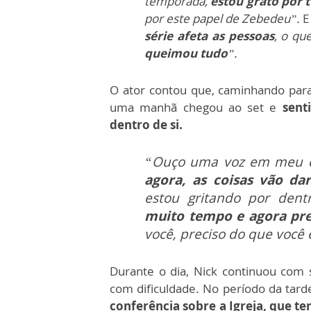
temporada,
estou grato por 
por este papel de Zebedeu”.
E
série afeta as pessoas
, o qu
queimou tudo
”.
O ator contou que, caminhando para
uma manhã chegou ao set e
sent
dentro de si.
“Ouço uma voz em meu 
agora, as coisas vão dar
estou gritando por dentr
muito tempo e agora pre
você, preciso do que você 
Durante o dia, Nick continuou com 
com dificuldade. No período da tard
conferência sobre a Igreja, que t