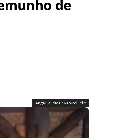
stemunho de
Angel Studios / Reprodução