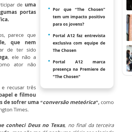
ticipar de
uma
Por que “The Chosen”
algumas portas
tem um impacto positivo
ica.
para os jovens?
os, parece que
Portal A12 faz entrevista
le, que nem
exclusiva com equipe de
ar de ter sido
The Chosen
ega
, ele não a
Portal A12 marca
como ator não
presença na Premiere de
"The Chosen"
e recusar três
papel e filmou
es de sofrer uma
“conversão meteórica”
,
como
ngton Times.
ue conheci Deus no Texas
, no final da terceira