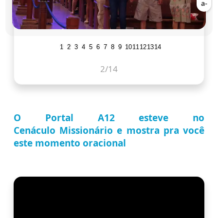
1
2
3
4
5
6
7
8
9
10
11
12
13
14
3
/14
O Portal A12 esteve no
Cenáculo
Missionário e mostra pra você
este momento oracional