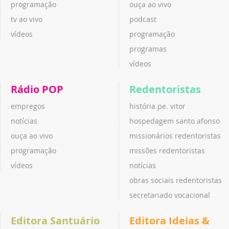
programação
ouça ao vivo
tv ao vivo
podcast
vídeos
programação
programas
vídeos
Rádio POP
Redentoristas
empregos
história pe. vitor
notícias
hospedagem santo afonso
ouça ao vivo
missionários redentoristas
programação
missões redentoristas
vídeos
notícias
obras sociais redentoristas
secretariado vocacional
Editora Santuário
Editora Ideias &