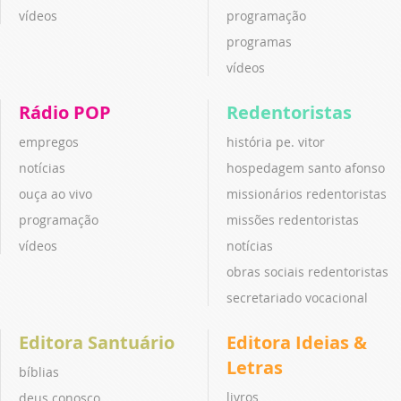
vídeos
programação
programas
vídeos
Rádio POP
Redentoristas
empregos
história pe. vitor
notícias
hospedagem santo afonso
ouça ao vivo
missionários redentoristas
programação
missões redentoristas
vídeos
notícias
obras sociais redentoristas
secretariado vocacional
Editora Santuário
Editora Ideias &
Letras
bíblias
livros
deus conosco