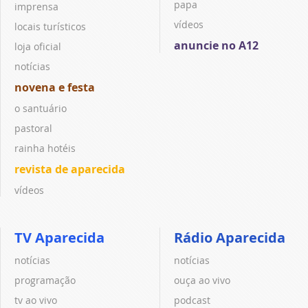
papa
imprensa
vídeos
locais turísticos
anuncie no A12
loja oficial
notícias
novena e festa
o santuário
pastoral
rainha hotéis
revista de aparecida
vídeos
TV Aparecida
Rádio Aparecida
notícias
notícias
programação
ouça ao vivo
tv ao vivo
podcast