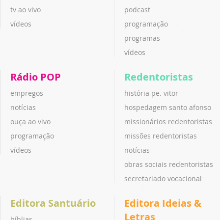
tv ao vivo
podcast
vídeos
programação
programas
vídeos
Rádio POP
Redentoristas
empregos
história pe. vitor
notícias
hospedagem santo afonso
ouça ao vivo
missionários redentoristas
programação
missões redentoristas
vídeos
notícias
obras sociais redentoristas
secretariado vocacional
Editora Santuário
Editora Ideias &
Letras
bíblias