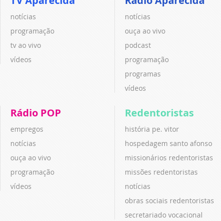
TV Aparecida
Rádio Aparecida
notícias
notícias
programação
ouça ao vivo
tv ao vivo
podcast
vídeos
programação
programas
vídeos
Rádio POP
Redentoristas
empregos
história pe. vitor
notícias
hospedagem santo afonso
ouça ao vivo
missionários redentoristas
programação
missões redentoristas
vídeos
notícias
obras sociais redentoristas
secretariado vocacional