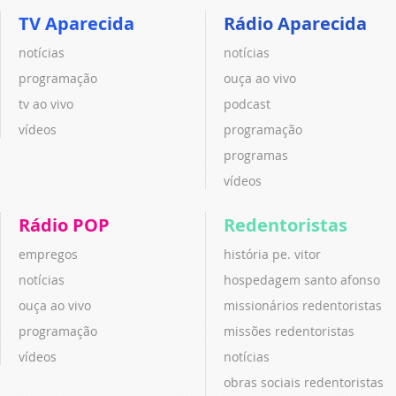
TV Aparecida
Rádio Aparecida
notícias
notícias
programação
ouça ao vivo
tv ao vivo
podcast
vídeos
programação
programas
vídeos
Rádio POP
Redentoristas
empregos
história pe. vitor
notícias
hospedagem santo afonso
ouça ao vivo
missionários redentoristas
programação
missões redentoristas
vídeos
notícias
obras sociais redentoristas