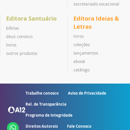
secretariado vocacional
Editora Santuário
Editora Ideias &
Letras
bíblias
livros
deus conosco
coleções
livros
lançamentos
outros produtos
ebook
catálogo
Trabalhe conosco
Aviso de Privacidade
Rel. de Transparência
Programa de Integridade
Direitos Autorais
Fale Conosco