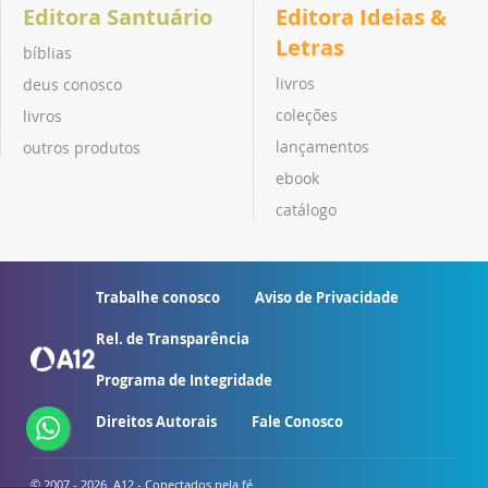
Editora Santuário
Editora Ideias &
Letras
bíblias
livros
deus conosco
coleções
livros
lançamentos
outros produtos
ebook
catálogo
Trabalhe conosco
Aviso de Privacidade
Rel. de Transparência
Programa de Integridade
Direitos Autorais
Fale Conosco
© 2007 - 2026. A12 - Conectados pela fé.