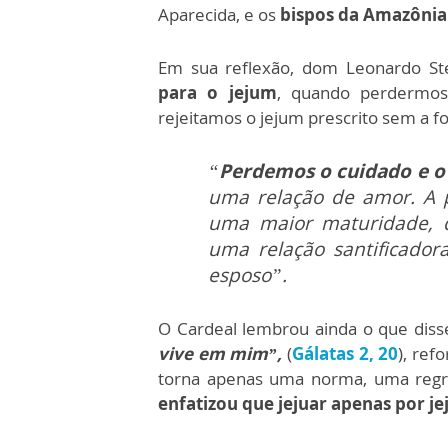
Aparecida, e os
bispos da Amazônia 
Em sua reflexão, dom Leonardo St
para o jejum
, quando perdermos 
rejeitamos o jejum prescrito sem a f
“
Perdemos o cuidado e o
uma relação de amor. A 
uma maior maturidade, de
uma relação santificado
esposo”.
O Cardeal lembrou ainda o que diss
vive em mim”,
(
Gálatas 2, 20
), ref
torna apenas uma norma, uma regr
enfatizou que jejuar apenas por j