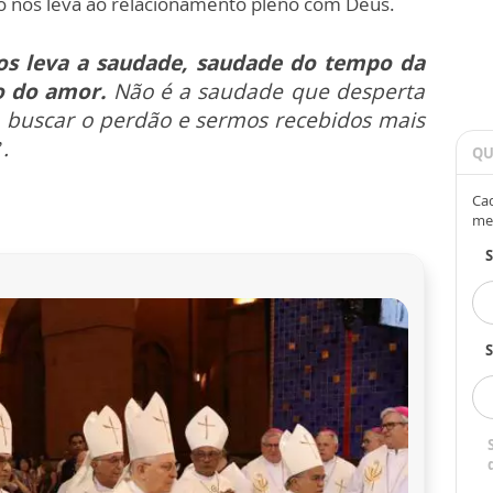
o nos leva ao relacionamento pleno com Deus.
os leva a saudade, saudade do tempo da
o do amor.
Não é a saudade que desperta
a buscar o perdão e sermos recebidos mais
.
QU
Cad
me
S