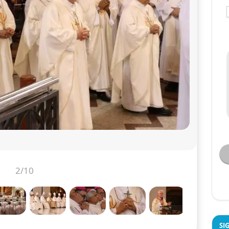
3
/10
SI