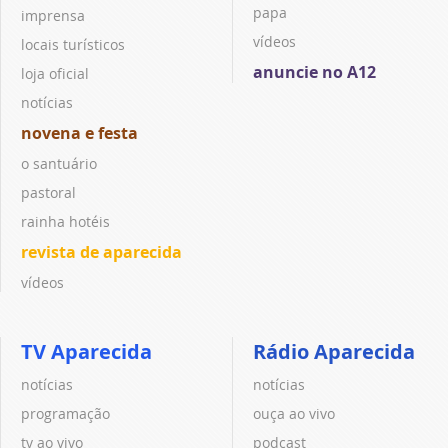
papa
imprensa
vídeos
locais turísticos
anuncie no A12
loja oficial
notícias
novena e festa
o santuário
pastoral
rainha hotéis
revista de aparecida
vídeos
TV Aparecida
Rádio Aparecida
notícias
notícias
programação
ouça ao vivo
tv ao vivo
podcast