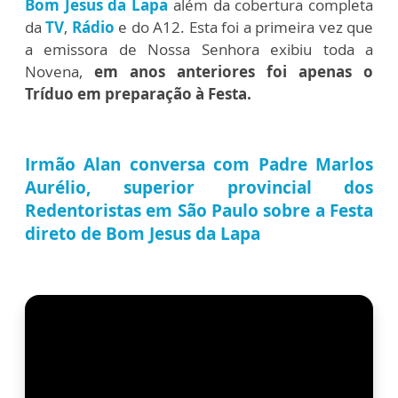
Bom Jesus da Lapa
além da cobertura completa
da
TV
,
Rádio
e do A12. Esta foi a primeira vez que
a emissora de Nossa Senhora exibiu toda a
Novena,
em anos anteriores foi apenas o
Tríduo em preparação à Festa.
Irmão Alan conversa com Padre Marlos
Aurélio, superior provincial dos
Redentoristas em São Paulo sobre a Festa
direto de Bom Jesus da Lapa