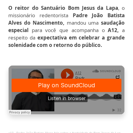
O reitor do Santuário Bom Jesus da Lapa
, o
missionário redentorista
Padre João Batista
Alves do Nascimento,
mandou uma
saudação
especial
para você que acompanha o
A12,
a
respeito da
expectativa em celebrar a grande
solenidade com o retorno do público.
a12
·
Padre João Batista Alves fala sobre a festividade de Bom Jesus da Lapa, na Bahia