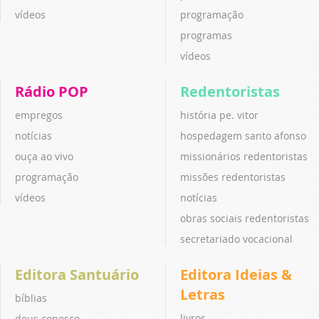
vídeos
programação
programas
vídeos
Rádio POP
Redentoristas
empregos
história pe. vitor
notícias
hospedagem santo afonso
ouça ao vivo
missionários redentoristas
programação
missões redentoristas
vídeos
notícias
obras sociais redentoristas
secretariado vocacional
Editora Santuário
Editora Ideias &
Letras
bíblias
livros
deus conosco