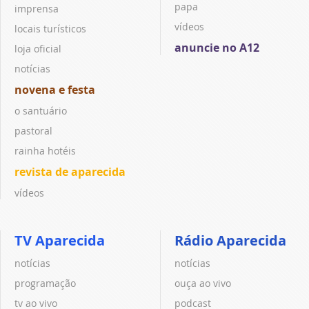
papa
imprensa
vídeos
locais turísticos
anuncie no A12
loja oficial
notícias
novena e festa
o santuário
pastoral
rainha hotéis
revista de aparecida
vídeos
TV Aparecida
Rádio Aparecida
notícias
notícias
programação
ouça ao vivo
tv ao vivo
podcast