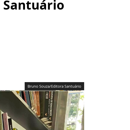
 Santuário
Bruno Souza/Editora Santuário