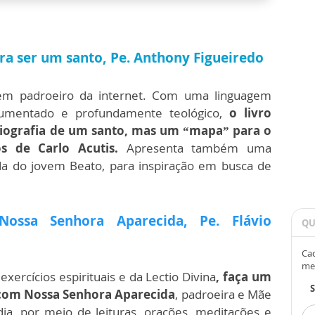
ara ser um santo,
Pe. Anthony Figueiredo
vem padroeiro da internet. Com uma linguagem
cumentado e profundamente teológico,
o livro
biografia de um santo, mas um “mapa” para o
s de Carlo Acutis.
Apresenta também uma
ida do jovem Beato, para inspiração em busca de
 Nossa Senhora Aparecida, Pe. Flávio
QU
Cad
me
exercícios espirituais e da Lectio Divina
, faça um
o com Nossa Senhora Aparecida
, padroeira e Mãe
dia, por meio de leituras, orações, meditações e