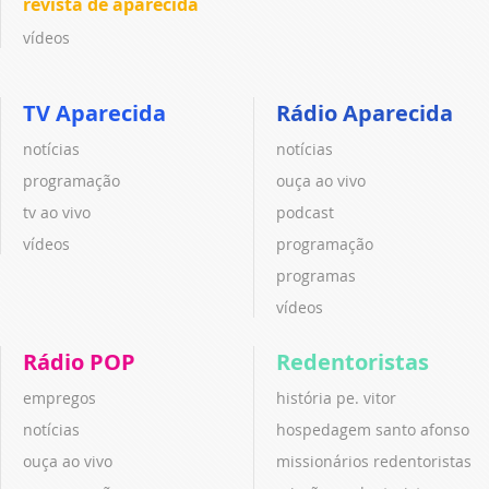
revista de aparecida
vídeos
TV Aparecida
Rádio Aparecida
notícias
notícias
programação
ouça ao vivo
tv ao vivo
podcast
vídeos
programação
programas
vídeos
Rádio POP
Redentoristas
empregos
história pe. vitor
notícias
hospedagem santo afonso
ouça ao vivo
missionários redentoristas