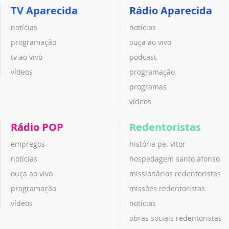
TV Aparecida
Rádio Aparecida
notícias
notícias
programação
ouça ao vivo
tv ao vivo
podcast
vídeos
programação
programas
vídeos
Rádio POP
Redentoristas
empregos
história pe. vitor
notícias
hospedagem santo afonso
ouça ao vivo
missionários redentoristas
programação
missões redentoristas
vídeos
notícias
obras sociais redentoristas