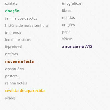
contato
infográficos
doação
libras
notícias
família dos devotos
orações
história de nossa senhora
papa
imprensa
vídeos
locais turísticos
anuncie no A12
loja oficial
notícias
novena e festa
o santuário
pastoral
rainha hotéis
revista de aparecida
vídeos