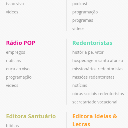
tv ao vivo
podcast
vídeos
programação
programas
vídeos
Rádio POP
Redentoristas
empregos
história pe. vitor
notícias
hospedagem santo afonso
ouça ao vivo
missionários redentoristas
programação
missões redentoristas
vídeos
notícias
obras sociais redentoristas
secretariado vocacional
Editora Santuário
Editora Ideias &
Letras
bíblias