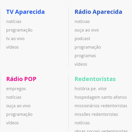
TV Aparecida
Rádio Aparecida
notícias
notícias
programação
ouça ao vivo
tv ao vivo
podcast
vídeos
programação
programas
vídeos
Rádio POP
Redentoristas
empregos
história pe. vitor
notícias
hospedagem santo afonso
ouça ao vivo
missionários redentoristas
programação
missões redentoristas
vídeos
notícias
obras sociais redentoristas