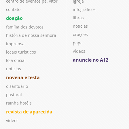
centro de eventos pe. vitor
igreja
contato
infográficos
doação
libras
notícias
família dos devotos
orações
história de nossa senhora
papa
imprensa
vídeos
locais turísticos
anuncie no A12
loja oficial
notícias
novena e festa
o santuário
pastoral
rainha hotéis
revista de aparecida
vídeos