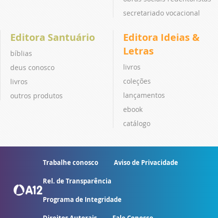
secretariado vocacional
Editora Santuário
Editora Ideias &
Letras
bíblias
livros
deus conosco
coleções
livros
lançamentos
outros produtos
ebook
catálogo
Trabalhe conosco
Aviso de Privacidade
Rel. de Transparência
Programa de Integridade
Direitos Autorais
Fale Conosco