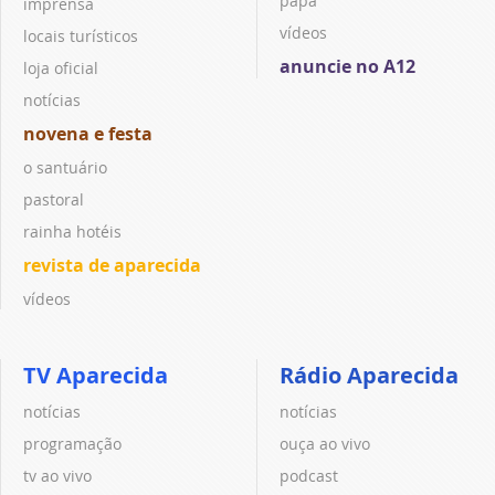
papa
imprensa
vídeos
locais turísticos
anuncie no A12
loja oficial
notícias
novena e festa
o santuário
pastoral
rainha hotéis
revista de aparecida
vídeos
TV Aparecida
Rádio Aparecida
notícias
notícias
programação
ouça ao vivo
tv ao vivo
podcast