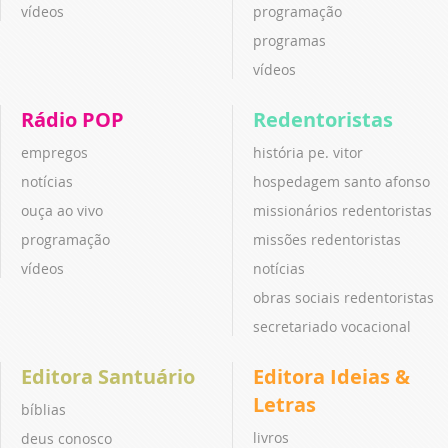
vídeos
programação
programas
vídeos
Rádio POP
Redentoristas
empregos
história pe. vitor
notícias
hospedagem santo afonso
ouça ao vivo
missionários redentoristas
programação
missões redentoristas
vídeos
notícias
obras sociais redentoristas
secretariado vocacional
Editora Santuário
Editora Ideias &
Letras
bíblias
livros
deus conosco