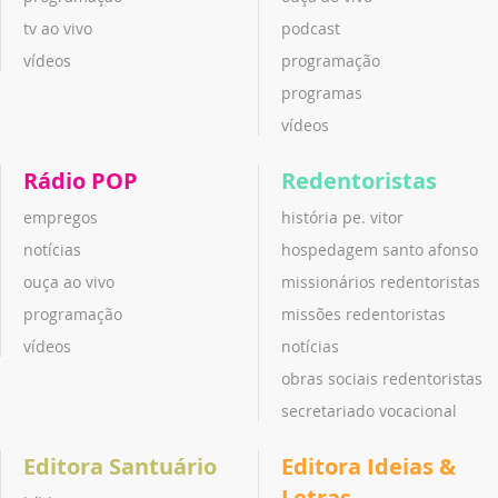
tv ao vivo
podcast
vídeos
programação
programas
vídeos
Rádio POP
Redentoristas
empregos
história pe. vitor
notícias
hospedagem santo afonso
ouça ao vivo
missionários redentoristas
programação
missões redentoristas
vídeos
notícias
obras sociais redentoristas
secretariado vocacional
Editora Santuário
Editora Ideias &
Letras