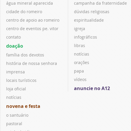
água mineral aparecida
campanha da fraternidade
cidade do romeiro
dúvidas religiosas
centro de apoio ao romeiro
espiritualidade
centro de eventos pe. vitor
igreja
contato
infográficos
doação
libras
notícias
família dos devotos
orações
história de nossa senhora
papa
imprensa
vídeos
locais turísticos
anuncie no A12
loja oficial
notícias
novena e festa
o santuário
pastoral