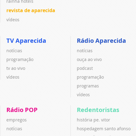
rainha hotéis
revista de aparecida
vídeos
TV Aparecida
Rádio Aparecida
notícias
notícias
programação
ouça ao vivo
tv ao vivo
podcast
vídeos
programação
programas
vídeos
Rádio POP
Redentoristas
empregos
história pe. vitor
notícias
hospedagem santo afonso