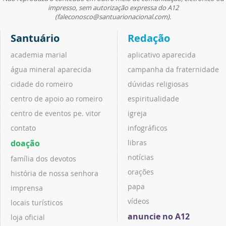
impresso, sem autorização expressa do A12
(faleconosco@santuarionacional.com).
Santuário
Redação
academia marial
aplicativo aparecida
água mineral aparecida
campanha da fraternidade
cidade do romeiro
dúvidas religiosas
centro de apoio ao romeiro
espiritualidade
centro de eventos pe. vitor
igreja
contato
infográficos
doação
libras
notícias
família dos devotos
orações
história de nossa senhora
papa
imprensa
vídeos
locais turísticos
anuncie no A12
loja oficial