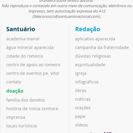
brasileira sobre direito autoral.
Não reproduza o conteúdo em outro meio de comunicação, eletrônico ou
impresso, sem autorização expressa do A12
(faleconosco@santuarionacional.com).
Santuário
Redação
academia marial
aplicativo aparecida
água mineral aparecida
campanha da fraternidade
cidade do romeiro
dúvidas religiosas
centro de apoio ao romeiro
espiritualidade
centro de eventos pe. vitor
igreja
contato
infográficos
doação
libras
notícias
família dos devotos
orações
história de nossa senhora
papa
imprensa
vídeos
locais turísticos