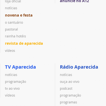
anuncie no A12
loja oficial
notícias
novena e festa
o santuário
pastoral
rainha hotéis
revista de aparecida
vídeos
TV Aparecida
Rádio Aparecida
notícias
notícias
programação
ouça ao vivo
tv ao vivo
podcast
vídeos
programação
programas