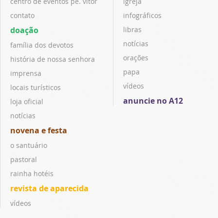
centro de eventos pe. vitor
igreja
contato
infográficos
doação
libras
notícias
família dos devotos
orações
história de nossa senhora
papa
imprensa
vídeos
locais turísticos
anuncie no A12
loja oficial
notícias
novena e festa
o santuário
pastoral
rainha hotéis
revista de aparecida
vídeos