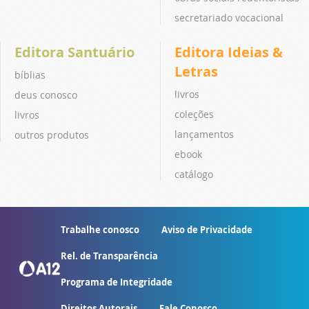
secretariado vocacional
Editora Santuário
Editora Ideias &
Letras
bíblias
livros
deus conosco
coleções
livros
lançamentos
outros produtos
ebook
catálogo
Trabalhe conosco
Aviso de Privacidade
Rel. de Transparência
Programa de Integridade
Direitos Autorais
Fale Conosco