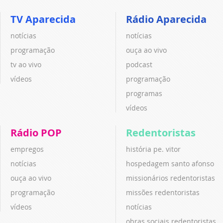
TV Aparecida
Rádio Aparecida
notícias
notícias
programação
ouça ao vivo
tv ao vivo
podcast
vídeos
programação
programas
vídeos
Rádio POP
Redentoristas
empregos
história pe. vitor
notícias
hospedagem santo afonso
ouça ao vivo
missionários redentoristas
programação
missões redentoristas
vídeos
notícias
obras sociais redentoristas