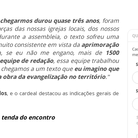
 chegarmos durou quase três anos
, foram
rças das nossas igrejas locais, dos nossos
 durante a assembleia, o texto sofreu uma
QU
muito consistente em vista da
aprimoração
Cad
m, se eu não me engano, mais de
1500
me
equipe de redação
, essa equipe trabalhou
 E chegamos a um texto que
eu imagino que
a obra da evangelização no território
.”
S
los
, e o cardeal destacou as indicações gerais de
 tenda do encontro