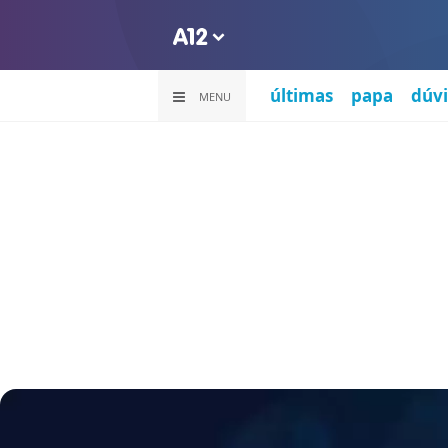
últimas
papa
dúvi
MENU