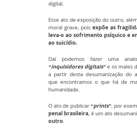
digital.
Esse ato de exposição do outro, alé
moral grave, pois
expõe as fragili
leva-o ao sofrimento psíquico e e
ao suicídio.
Daí podemos fazer uma analo
“inquisidores digitais”
e os males d
a partir desta desumanização do a
que encontramos o que há de ma
humanidade.
O ato de publicar
“prints”
, por exe
penal brasileira
, é um ato desumani
outro
.