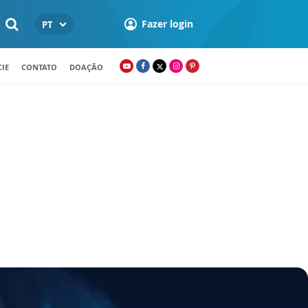
Fazer login
PT
IE
CONTATO
DOAÇÃO