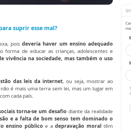
QU
Cad
para suprir esse mal?
me
exa,
pois
deveria haver um ensino adequado
o forma de educar as crianças, adolescentes e
e vivência na sociedade, mas também o uso
S
stão das leis da internet
, ou seja, mostrar ao
e, não é mais uma terra sem lei, mas um lugar em
 com cada país.
ociais torna-se um desafio
diante da realidade
isão e a falta de bom senso tem dominado o
o ensino público
e a
depravação moral
têm