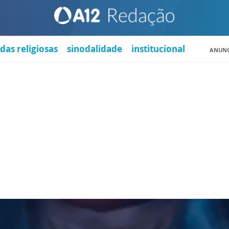
das religiosas
sinodalidade
institucional
ANUNC