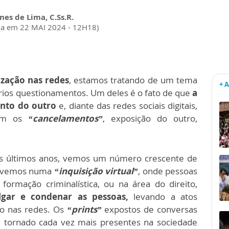
nes de Lima, C.Ss.R.
da em 22 MAI 2024 - 12H18)
zação nas redes
, estamos tratando de um tema
+ 
ários questionamentos. Um deles é o fato de que
a
nto do outro
e, diante das redes sociais digitais,
om os
“cancelamentos”
, exposição do outro,
os últimos anos, vemos um número crescente de
Vivemos numa
“inquisição virtual”
, onde pessoas
ormação criminalística, ou na área do direito,
lgar e condenar as pessoas,
levando a atos
o nas redes. Os
“prints”
expostos de conversas
e tornado cada vez mais presentes na sociedade