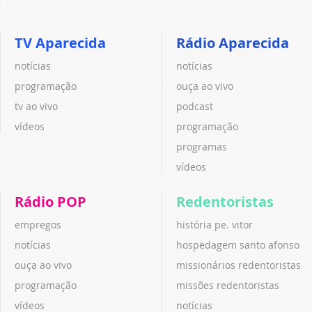
TV Aparecida
Rádio Aparecida
notícias
notícias
programação
ouça ao vivo
tv ao vivo
podcast
vídeos
programação
programas
vídeos
Rádio POP
Redentoristas
empregos
história pe. vitor
notícias
hospedagem santo afonso
ouça ao vivo
missionários redentoristas
programação
missões redentoristas
vídeos
notícias