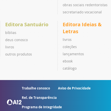
obras sociais redentoristas
secretariado vocacional
Editora Santuário
Editora Ideias &
Letras
bíblias
livros
deus conosco
coleções
livros
lançamentos
outros produtos
ebook
catálogo
Trabalhe conosco
Aviso de Privacidade
Rel. de Transparência
Programa de Integridade