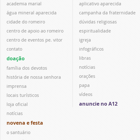
academia marial
aplicativo aparecida
água mineral aparecida
campanha da fraternidade
cidade do romeiro
dúvidas religiosas
centro de apoio ao romeiro
espiritualidade
centro de eventos pe. vitor
igreja
contato
infográficos
doação
libras
notícias
família dos devotos
orações
história de nossa senhora
papa
imprensa
vídeos
locais turísticos
anuncie no A12
loja oficial
notícias
novena e festa
o santuário