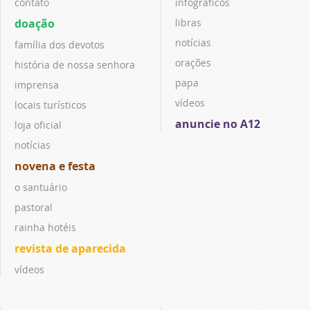
contato
infográficos
doação
libras
notícias
família dos devotos
orações
história de nossa senhora
papa
imprensa
vídeos
locais turísticos
anuncie no A12
loja oficial
notícias
novena e festa
o santuário
pastoral
rainha hotéis
revista de aparecida
vídeos