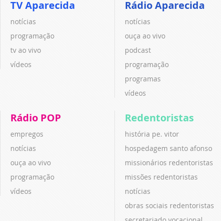
TV Aparecida
Rádio Aparecida
notícias
notícias
programação
ouça ao vivo
tv ao vivo
podcast
vídeos
programação
programas
vídeos
Rádio POP
Redentoristas
empregos
história pe. vitor
notícias
hospedagem santo afonso
ouça ao vivo
missionários redentoristas
programação
missões redentoristas
vídeos
notícias
obras sociais redentoristas
secretariado vocacional