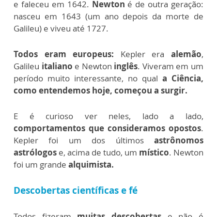
e faleceu em 1642.
Newton
é de outra geração:
nasceu em 1643 (um ano depois da morte de
Galileu) e viveu até 1727.
Todos eram europeus:
Kepler era
alemão
,
Galileu
italiano
e Newton
inglês
. Viveram em um
período muito interessante, no qual
a Ciência,
como entendemos hoje, começou a surgir.
E é curioso ver neles, lado a lado,
comportamentos que consideramos opostos
.
Kepler foi um dos últimos
astrônomos
astrólogos
e, acima de tudo, um
místico
. Newton
foi um grande
alquimista.
Descobertas científicas e fé
Todos fizeram
muitas descobertas
e não é