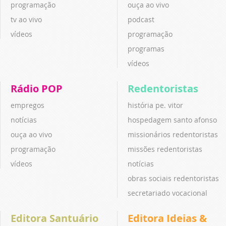
programação
ouça ao vivo
tv ao vivo
podcast
vídeos
programação
programas
vídeos
Rádio POP
Redentoristas
empregos
história pe. vitor
notícias
hospedagem santo afonso
ouça ao vivo
missionários redentoristas
programação
missões redentoristas
vídeos
notícias
obras sociais redentoristas
secretariado vocacional
Editora Santuário
Editora Ideias &