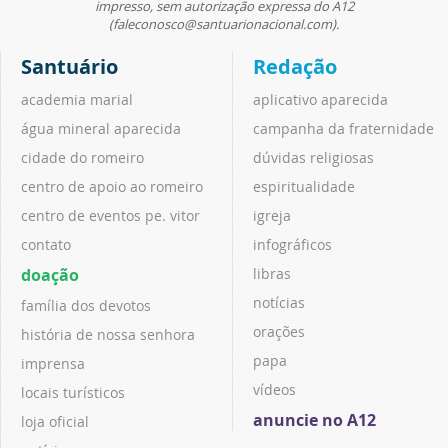
impresso, sem autorização expressa do A12
(faleconosco@santuarionacional.com).
Santuário
Redação
academia marial
aplicativo aparecida
água mineral aparecida
campanha da fraternidade
cidade do romeiro
dúvidas religiosas
centro de apoio ao romeiro
espiritualidade
centro de eventos pe. vitor
igreja
contato
infográficos
doação
libras
notícias
família dos devotos
orações
história de nossa senhora
papa
imprensa
vídeos
locais turísticos
anuncie no A12
loja oficial