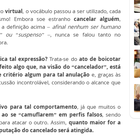
to
virtual
, o vocábulo passou a ser utilizado, cada
esmo! Embora soe estranho
cancelar alguém
,
a definição acima
– afinal nenhum ser humano
o” ou “suspenso” –
, nunca se falou tanto no
ra.
ica tal expressão?
Trata-se do
ato de boicotar
feito algo que, na visão do “cancelador”, está
e critério algum para tal anulação
e, graças às
ussão incontrolável, considerando o alcance que
ivo para tal comportamento
, já que muitos o
 ao se “camuflarem” em perfis falsos
, sendo
para atacar o outro. Assim,
quanto maior for a
eputação do cancelado será atingida.