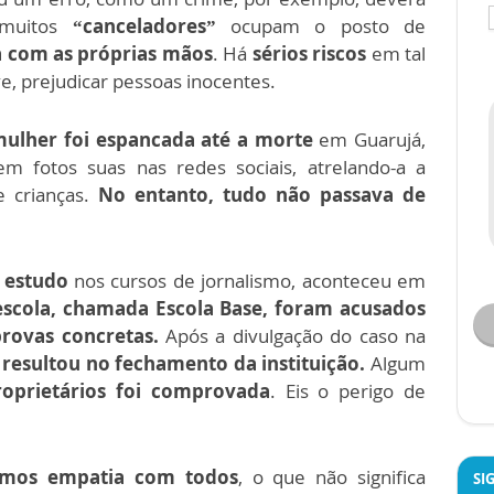
muitos
“canceladores”
ocupam o posto de
ça com as próprias mãos
. Há
sérios riscos
em tal
, prejudicar pessoas inocentes.
ulher foi espancada até a morte
em Guarujá,
rem fotos suas nas redes sociais, atrelando-a a
e crianças.
No entanto, tudo não passava de
 estudo
nos cursos de jornalismo, aconteceu em
escola, chamada Escola Base, foram acusados
rovas concretas.
Após a divulgação do caso na
e
resultou no fechamento da instituição.
Algum
roprietários foi comprovada
. Eis o perigo de
amos empatia com todos
, o que não significa
SI