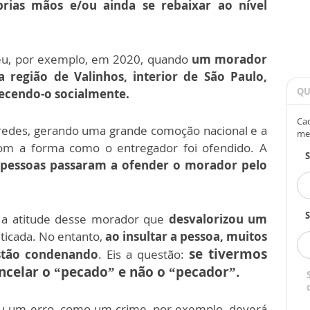
prias mãos e/ou ainda se rebaixar ao nível
eu, por exemplo, em 2020, quando
um morador
 região de Valinhos, interior de São Paulo,
QU
cendo-o socialmente.
Cad
s redes, gerando uma grande comoção nacional e a
me
com a forma como o entregador foi ofendido. A
 pessoas passaram a ofender o morador pelo
S
 a atitude desse morador que
desvalorizou um
riticada. No entanto,
ao insultar a pessoa, muitos
se tivermos
stão condenando
. Eis a questão:
ncelar o “pecado” e não o “pecador”.
 um erro, como um crime, por exemplo, deverá