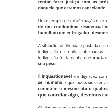
tentar fazer justiça com as pró
daquele que estamos cancelando
.
Um exemplo de tal afirmação ocorr
de um condomínio residencial na
humilhou um entregador, desmere
A situação foi filmada e postada na
indignação de muitos internautas 
indignação foi tamanha que
muitas
seu peso
.
É
inquestionável
a indignação com
ser humano
, a qual pode, sim, ser c
cometem o mesmo ato o qual e
que cancelar algo, devemos ca
Obviamente que, se alguém cometeu