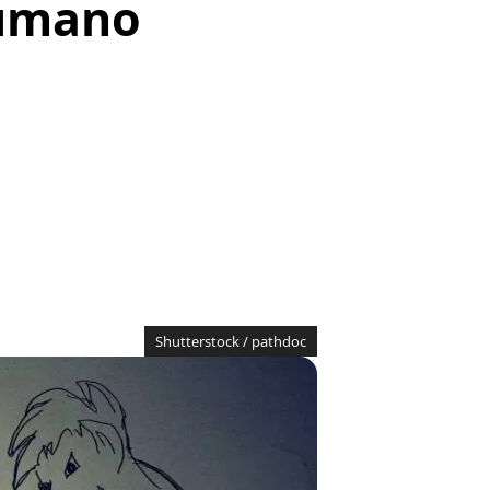
humano
Shutterstock / pathdoc