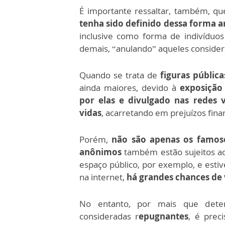
É importante ressaltar, também, qu
tenha sido definido dessa forma 
inclusive como forma de indivíduo
demais, “anulando” aqueles considera
Quando se trata de
figuras pública
ainda maiores, devido à
exposição
por elas e divulgado nas redes 
vidas
, acarretando em prejuízos fin
Porém,
não são apenas os famoso
anônimos
também estão sujeitos a
espaço público, por exemplo, e estiv
na internet,
há grandes chances de 
No entanto, por mais que deter
consideradas r
epugnantes
, é prec