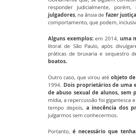
responder judicialmente, porém, 
julgadores
, na ânsia de
fazer justi
comportamento, que podem, inclusive
Alguns exemplos:
em 2014,
uma m
litoral de São Paulo, após divulga
práticas de bruxaria e sequestro d
boatos.
Outro caso, que virou até
objeto de
1994.
Dois proprietários de uma 
de abuso sexual de alunos, sem p
mídia, a repercussão foi gigantesca 
tempo depois,
a inocência dos p
julgarmos sem conhecermos.
Portanto,
é necessário que tenh