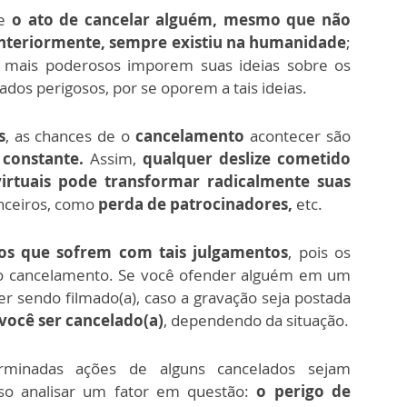
e
o ato de cancelar alguém, mesmo que não
anteriormente, sempre existiu na humanidade
;
s mais poderosos imporem suas ideias sobre os
dos perigosos, por se oporem a tais ideias.
s
, as chances de o
cancelamento
acontecer são
 constante.
Assim,
qualquer deslize cometido
virtuais pode transformar radicalmente suas
anceiros, como
perda de patrocinadores,
etc.
s que sofrem com tais julgamentos
, pois os
o cancelamento. Se você ofender alguém em um
er sendo filmado(a), caso a gravação seja postada
você ser cancelado(a)
, dependendo da situação.
minadas ações de alguns cancelados sejam
iso analisar um fator em questão:
o perigo de