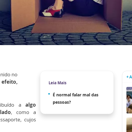
inido no
+ 
 efeito,
Leia Mais
É normal falar mal das
pessoas?
ribuído a
algo
lado
, como a
saporte, cujos