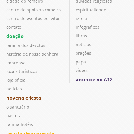
cidade do romeiro
dúvidas religiosas
centro de apoio ao romeiro
espiritualidade
centro de eventos pe. vitor
igreja
contato
infográficos
doação
libras
notícias
família dos devotos
orações
história de nossa senhora
papa
imprensa
vídeos
locais turísticos
anuncie no A12
loja oficial
notícias
novena e festa
o santuário
pastoral
rainha hotéis
revista de aparecida