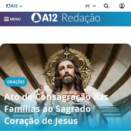
PT
MENU
ORAÇÕES
Ato de Consagração das
Famílias ao Sagrado
Coração de Jesus