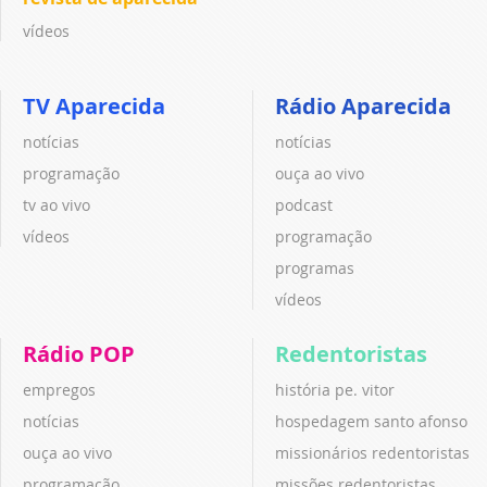
vídeos
TV Aparecida
Rádio Aparecida
notícias
notícias
programação
ouça ao vivo
tv ao vivo
podcast
vídeos
programação
programas
vídeos
Rádio POP
Redentoristas
empregos
história pe. vitor
notícias
hospedagem santo afonso
ouça ao vivo
missionários redentoristas
programação
missões redentoristas