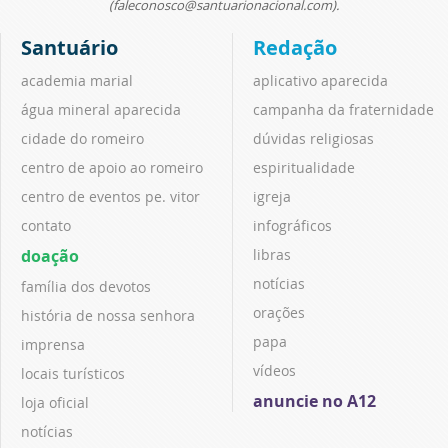
(faleconosco@santuarionacional.com).
Santuário
Redação
academia marial
aplicativo aparecida
água mineral aparecida
campanha da fraternidade
cidade do romeiro
dúvidas religiosas
centro de apoio ao romeiro
espiritualidade
centro de eventos pe. vitor
igreja
contato
infográficos
doação
libras
notícias
família dos devotos
orações
história de nossa senhora
papa
imprensa
vídeos
locais turísticos
anuncie no A12
loja oficial
notícias