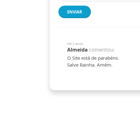
ENVIAR
Há 2 anos
Almeida
comentou:
O Site está de parabéns.
Salve Rainha. Amém.