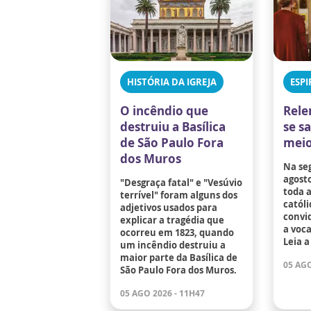
HISTÓRIA DA IGREJA
ESPI
O incêndio que
Rele
destruiu a Basílica
se s
de São Paulo Fora
meio
dos Muros
Na se
agosto
"Desgraça fatal" e "Vesúvio
toda 
terrível" foram alguns dos
católi
adjetivos usados para
convid
explicar a tragédia que
a voc
ocorreu em 1823, quando
Leia a
um incêndio destruiu a
maior parte da Basílica de
05 AGO
São Paulo Fora dos Muros.
05 AGO 2026 - 11H47