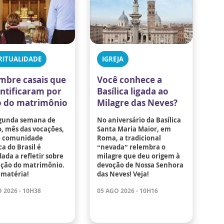
RITUALIDADE
IGREJA
mbre casais que
Você conhece a
antificaram por
Basílica ligada ao
 do matrimônio
Milagre das Neves?
gunda semana de
No aniversário da Basílica
, mês das vocações,
Santa Maria Maior, em
a comunidade
Roma, a tradicional
ca do Brasil é
“nevada” relembra o
ada a refletir sobre
milagre que deu origem à
ação do matrimônio.
devoção de Nossa Senhora
 matéria!
das Neves! Veja!
 2026 - 10H38
05 AGO 2026 - 10H16