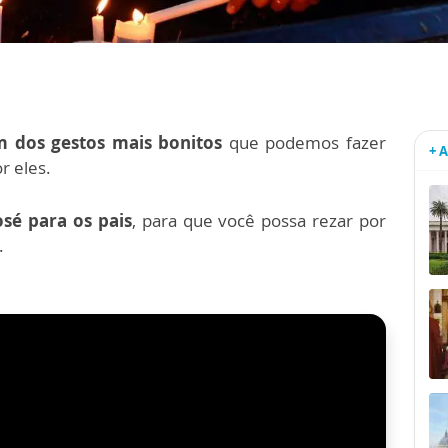
 dos gestos mais bonitos
que podemos fazer
+ 
r eles.
osé para os pais
, para que você possa rezar por
.