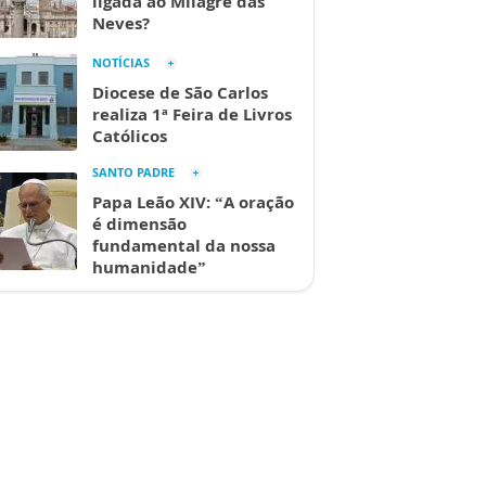
ligada ao Milagre das
Neves?
NOTÍCIAS
Diocese de São Carlos
realiza 1ª Feira de Livros
Católicos
SANTO PADRE
Papa Leão XIV: “A oração
é dimensão
fundamental da nossa
humanidade”