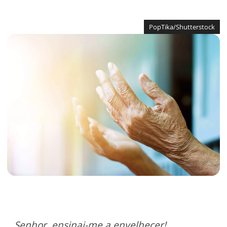
PopTika/Shutterstock
Senhor, ensinai-me a envelhecer!