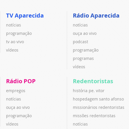
TV Aparecida
Rádio Aparecida
notícias
notícias
programação
ouça ao vivo
tv ao vivo
podcast
vídeos
programação
programas
vídeos
Rádio POP
Redentoristas
empregos
história pe. vitor
notícias
hospedagem santo afonso
ouça ao vivo
missionários redentoristas
programação
missões redentoristas
vídeos
notícias