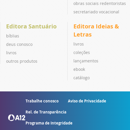
obras sociais redentoristas
secretariado vocacional
Editora Santuário
Editora Ideias &
Letras
bíblias
livros
deus conosco
coleções
livros
lançamentos
outros produtos
ebook
catálogo
Trabalhe conosco
Aviso de Privacidade
Rel. de Transparência
Programa de Integridade