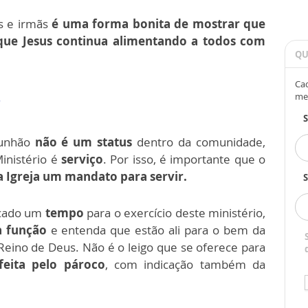
s e irmãs
é uma forma bonita de mostrar que
que Jesus continua alimentando a todos com
QU
Cad
me
r
munhão
não é um status
dentro da comunidade,
Ministério é
serviço
. Por isso, é importante que o
a Igreja um mandato para servir.
S
ocado um
tempo
para o exercício deste ministério,
a função
e entenda que estão ali para o bem da
eino de Deus. Não é o leigo que se oferece para
eita pelo pároco
, com indicação também da