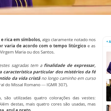
 e rica em símbolos,
algo claramente notado nos
+ 
or varia de acordo com o tempo litúrgico
e as
irgem Maria ou dos Santos.
vestes sagradas tem a
finalidade de expressar,
característica particular dos mistérios da fé
ntido da vida cristã
no longo caminho em curso
eral do Missal Romano — IGMR 307).
são utilizadas quatro colorações das vestes:
lém destas, mais quatro cores são usadas, mas
a, azul e preto.