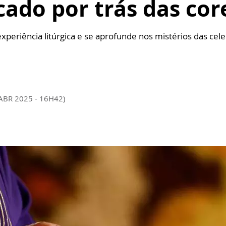
cado por trás das core
xperiência litúrgica e se aprofunde nos mistérios das cel
ABR 2025 - 16H42)