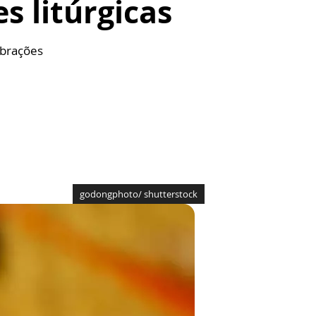
s litúrgicas
ebrações
godongphoto/ shutterstock