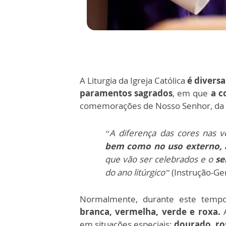
A Liturgia da Igreja Católica
é diversa
paramentos sagrados
, em que
a c
comemorações de Nosso Senhor, da V
“A diferença das cores nas 
bem como no uso externo, a 
q
ue vão ser celebrados e o
se
do ano litúrgico”
(Instrução-G
Normalmente, durante este tempo, 
branca, vermelha, verde e roxa.
A
em situações especiais:
dourado, ros