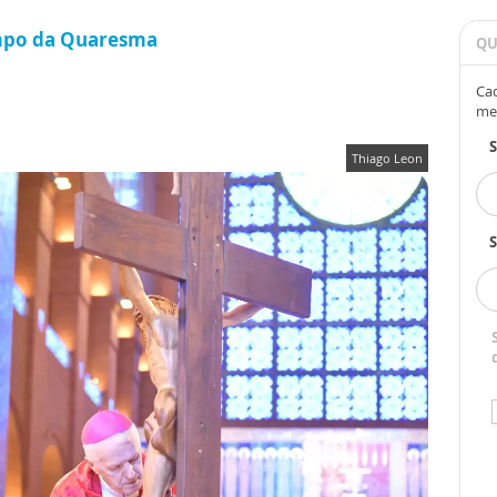
tempo da Quaresma
QU
Cad
me
Thiago Leon
S