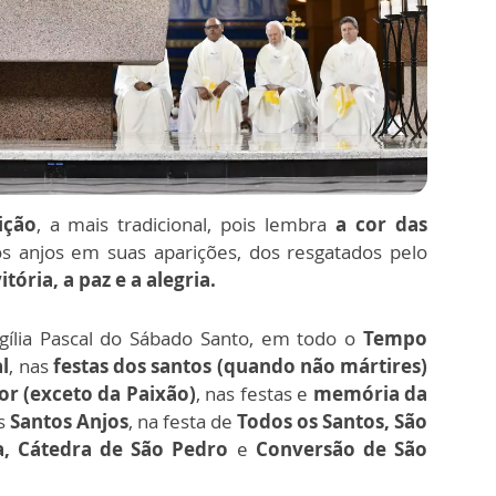
ição
, a mais tradicional, pois lembra
a cor das
os anjos em suas aparições, dos resgatados pelo
itória, a paz e a alegria.
igília Pascal do Sábado Santo, em todo o
Tempo
l
, nas
festas dos santos (quando não mártires)
or (exceto da Paixão)
, nas festas e
memória da
os
Santos Anjos
, na festa de
Todos os Santos, São
ta, Cátedra de São Pedro
e
Conversão de São