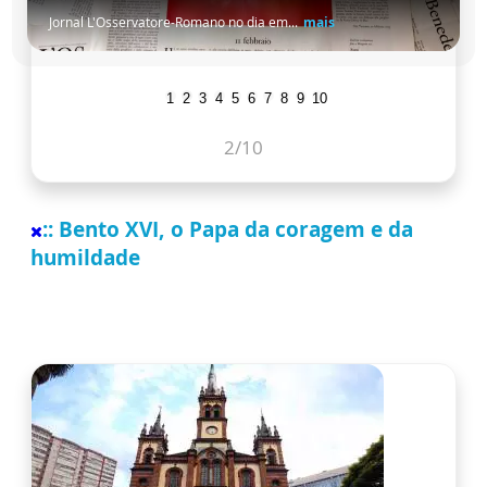
Jornal L'Osservatore-Romano no dia em...
mais
1
2
3
4
5
6
7
8
9
10
2
/10
:: Bento XVI, o Papa da coragem e da
humildade