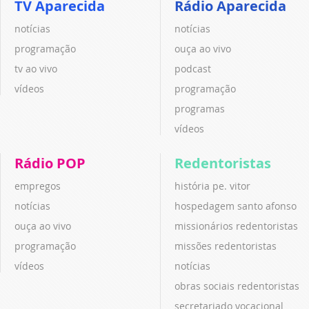
TV Aparecida
Rádio Aparecida
notícias
notícias
programação
ouça ao vivo
tv ao vivo
podcast
vídeos
programação
programas
vídeos
Rádio POP
Redentoristas
empregos
história pe. vitor
notícias
hospedagem santo afonso
ouça ao vivo
missionários redentoristas
programação
missões redentoristas
vídeos
notícias
obras sociais redentoristas
secretariado vocacional