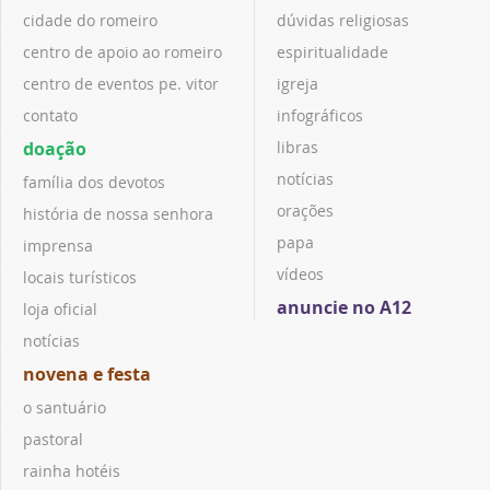
cidade do romeiro
dúvidas religiosas
centro de apoio ao romeiro
espiritualidade
centro de eventos pe. vitor
igreja
contato
infográficos
doação
libras
notícias
família dos devotos
orações
história de nossa senhora
papa
imprensa
vídeos
locais turísticos
anuncie no A12
loja oficial
notícias
novena e festa
o santuário
pastoral
rainha hotéis