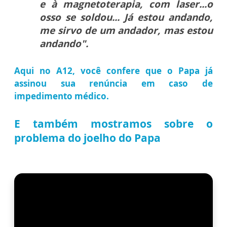
e à magnetoterapia, com laser...o
osso se soldou... Já estou andando,
me sirvo de um andador, mas estou
andando".
Aqui no A12, você confere que o Papa já
assinou sua renúncia em caso de
impedimento médico.
E também mostramos sobre o
problema do joelho do Papa