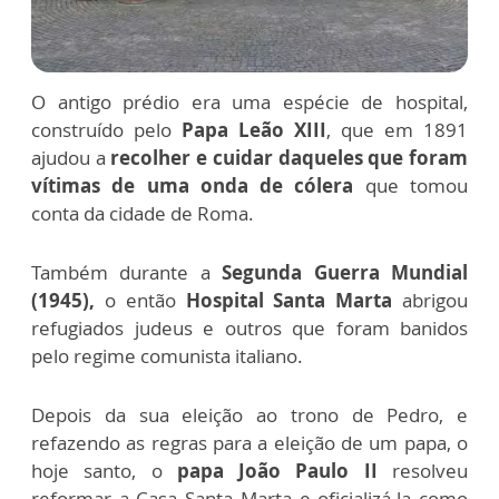
O antigo prédio era uma espécie de hospital,
construído pelo
Papa Leão XIII
, que em 1891
ajudou a
recolher e cuidar daqueles que foram
vítimas de uma onda de cólera
que tomou
conta da cidade de Roma.
Também durante a
Segunda Guerra Mundial
(1945),
o então
Hospital Santa Marta
abrigou
refugiados judeus e outros que foram banidos
pelo regime comunista italiano.
Depois da sua eleição ao trono de Pedro, e
refazendo as regras para a eleição de um papa, o
hoje santo, o
papa João Paulo II
resolveu
reformar a Casa Santa Marta e oficializá-la como