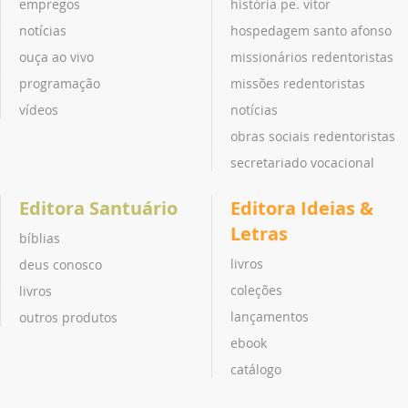
empregos
história pe. vitor
notícias
hospedagem santo afonso
ouça ao vivo
missionários redentoristas
programação
missões redentoristas
vídeos
notícias
obras sociais redentoristas
secretariado vocacional
Editora Santuário
Editora Ideias &
Letras
bíblias
livros
deus conosco
coleções
livros
lançamentos
outros produtos
ebook
catálogo