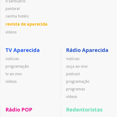
o santuário
pastoral
rainha hotéis
revista de aparecida
vídeos
TV Aparecida
Rádio Aparecida
notícias
notícias
programação
ouça ao vivo
tv ao vivo
podcast
vídeos
programação
programas
vídeos
Rádio POP
Redentoristas