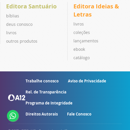
Editora Santuário
Editora Ideias &
Letras
bíblias
livros
deus conosco
coleções
livros
lançamentos
outros produtos
ebook
catálogo
Trabalhe conosco
Aviso de Privacidade
Rel. de Transparência
Programa de Integridade
Direitos Autorais
Fale Conosco