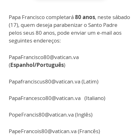
Papa Francisco completará
80 anos
, neste sábado
(17), quem deseja parabenizar o Santo Padre
pelos seus 80 anos, pode enviar um e-mail aos
seguintes endereços:
PapaFrancisco80@vatican.va
(
Espanhol/Português
)
Papafranciscus80@vatican.va (Latim)
PapaFrancesco80@vatican.va (Italiano)
PopeFrancis80@vatican.va (Inglês)
PapeFrancois80@vatican.va (Francês)