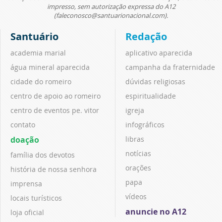
impresso, sem autorização expressa do A12
(faleconosco@santuarionacional.com).
Santuário
Redação
academia marial
aplicativo aparecida
água mineral aparecida
campanha da fraternidade
cidade do romeiro
dúvidas religiosas
centro de apoio ao romeiro
espiritualidade
centro de eventos pe. vitor
igreja
contato
infográficos
doação
libras
notícias
família dos devotos
orações
história de nossa senhora
papa
imprensa
vídeos
locais turísticos
anuncie no A12
loja oficial