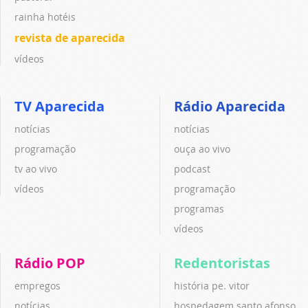
rainha hotéis
revista de aparecida
vídeos
TV Aparecida
Rádio Aparecida
notícias
notícias
programação
ouça ao vivo
tv ao vivo
podcast
vídeos
programação
programas
vídeos
Rádio POP
Redentoristas
empregos
história pe. vitor
notícias
hospedagem santo afonso