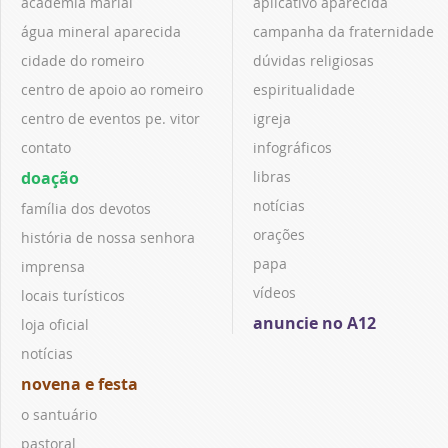
academia marial
aplicativo aparecida
água mineral aparecida
campanha da fraternidade
cidade do romeiro
dúvidas religiosas
centro de apoio ao romeiro
espiritualidade
centro de eventos pe. vitor
igreja
contato
infográficos
doação
libras
notícias
família dos devotos
orações
história de nossa senhora
papa
imprensa
vídeos
locais turísticos
anuncie no A12
loja oficial
notícias
novena e festa
o santuário
pastoral