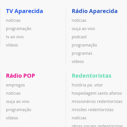
TV Aparecida
Rádio Aparecida
notícias
notícias
programação
ouça ao vivo
tv ao vivo
podcast
vídeos
programação
programas
vídeos
Rádio POP
Redentoristas
empregos
história pe. vitor
notícias
hospedagem santo afonso
ouça ao vivo
missionários redentoristas
programação
missões redentoristas
vídeos
notícias
obras sociais redentoristas