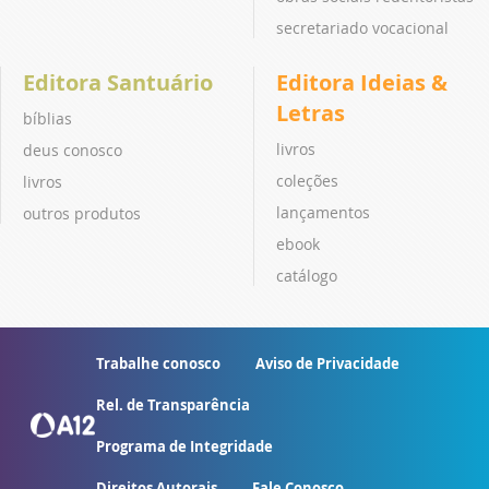
secretariado vocacional
Editora Santuário
Editora Ideias &
Letras
bíblias
livros
deus conosco
coleções
livros
lançamentos
outros produtos
ebook
catálogo
Trabalhe conosco
Aviso de Privacidade
Rel. de Transparência
Programa de Integridade
Direitos Autorais
Fale Conosco