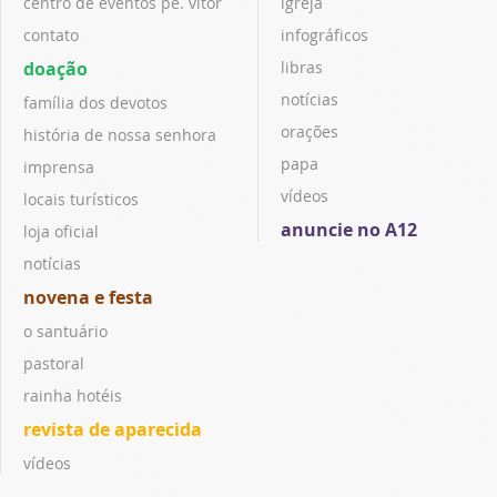
centro de eventos pe. vitor
igreja
contato
infográficos
doação
libras
notícias
família dos devotos
orações
história de nossa senhora
papa
imprensa
vídeos
locais turísticos
anuncie no A12
loja oficial
notícias
novena e festa
o santuário
pastoral
rainha hotéis
revista de aparecida
vídeos