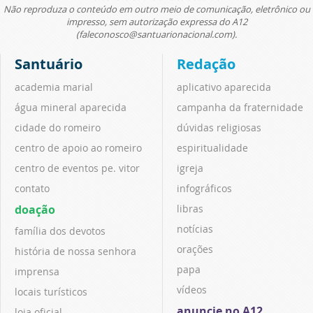
Não reproduza o conteúdo em outro meio de comunicação, eletrônico ou
impresso, sem autorização expressa do A12
(faleconosco@santuarionacional.com).
Santuário
Redação
academia marial
aplicativo aparecida
água mineral aparecida
campanha da fraternidade
cidade do romeiro
dúvidas religiosas
centro de apoio ao romeiro
espiritualidade
centro de eventos pe. vitor
igreja
contato
infográficos
doação
libras
notícias
família dos devotos
orações
história de nossa senhora
papa
imprensa
vídeos
locais turísticos
anuncie no A12
loja oficial