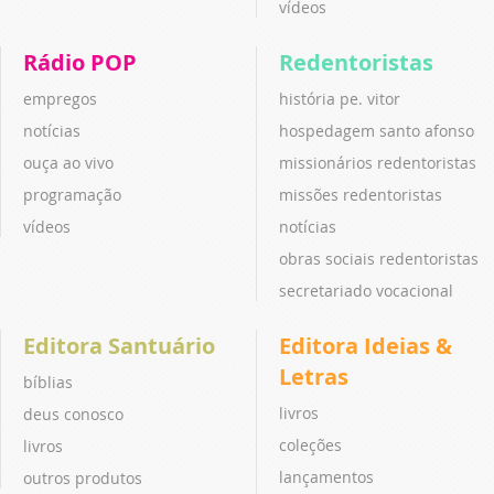
vídeos
Rádio POP
Redentoristas
empregos
história pe. vitor
notícias
hospedagem santo afonso
ouça ao vivo
missionários redentoristas
programação
missões redentoristas
vídeos
notícias
obras sociais redentoristas
secretariado vocacional
Editora Santuário
Editora Ideias &
Letras
bíblias
livros
deus conosco
coleções
livros
lançamentos
outros produtos