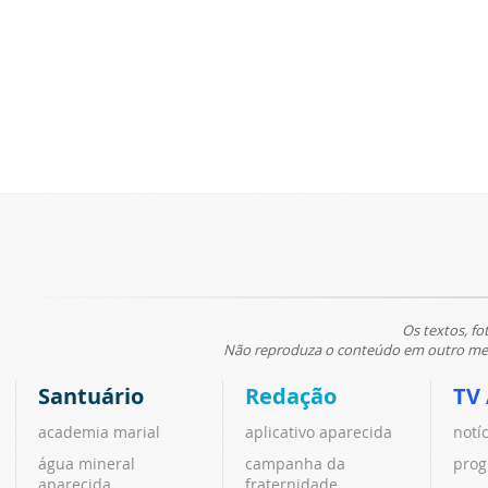
Os textos, fo
Não reproduza o conteúdo em outro meio
Santuário
Redação
TV
academia marial
aplicativo aparecida
notí
água mineral
campanha da
prog
aparecida
fraternidade