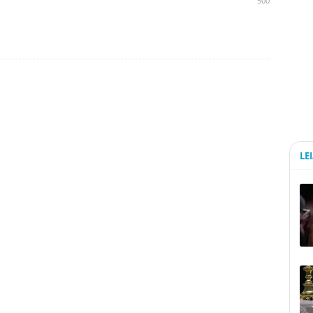
500
LE