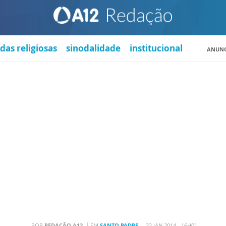
das religiosas
sinodalidade
institucional
ANUNC
POR
REDAÇÃO A12
EM
SANTO PADRE
22 JAN 2014 - 16H01