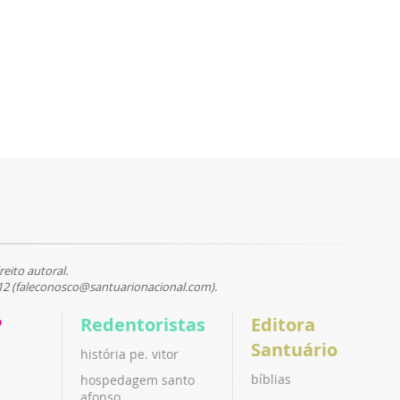
reito autoral.
12 (faleconosco@santuarionacional.com).
P
Redentoristas
Editora
Santuário
história pe. vitor
bíblias
hospedagem santo
afonso