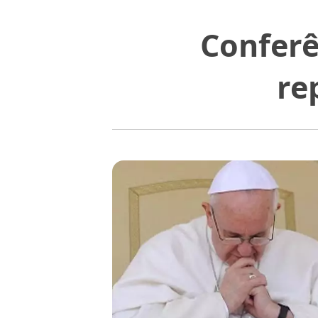
Conferê
re