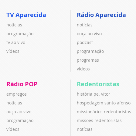
TV Aparecida
Rádio Aparecida
notícias
notícias
programação
ouça ao vivo
tv ao vivo
podcast
vídeos
programação
programas
vídeos
Rádio POP
Redentoristas
empregos
história pe. vitor
notícias
hospedagem santo afonso
ouça ao vivo
missionários redentoristas
programação
missões redentoristas
vídeos
notícias