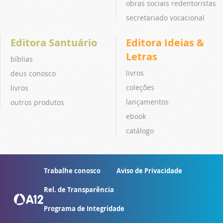
obras sociais redentoristas
secretariado vocacional
Editora Santuário
Editora Ideias &
Letras
bíblias
livros
deus conosco
coleções
livros
lançamentos
outros produtos
ebook
catálogo
Trabalhe conosco
Aviso de Privacidade
Rel. de Transparência
Programa de Integridade